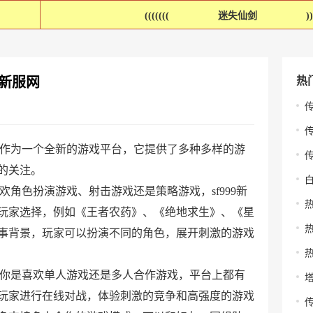
((((((( 迷失仙剑 )))
99新服网
热
台。作为一个全新的游戏平台，它提供了多种多样的游
的关注。
喜欢角色扮演游戏、射击游戏还是策略游戏，sf999新
玩家选择，例如《王者农药》、《绝地求生》、《星
事背景，玩家可以扮演不同的角色，展开刺激的游戏
不论你是喜欢单人游戏还是多人合作游戏，平台上都有
玩家进行在线对战，体验刺激的竞争和高强度的游戏