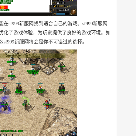
sf999新服网找到适合自己的游戏。sf999新服网
优化了游戏体验，为玩家提供了良好的游戏环境。如
sf999新服网将会是你不可错过的选择。