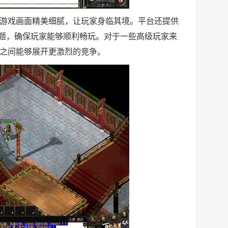
上的游戏画面精美细腻，让玩家身临其境。平台还提供
题，确保玩家能够顺利畅玩。对于一些高级玩家来
家之间能够展开更激烈的竞争。