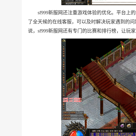
sf999新服网还注重游戏体验的优化。平台
了全天候的在线客服，可以及时解决玩家遇到的问
说，sf999新服网还有专门的比赛和排行榜，让玩