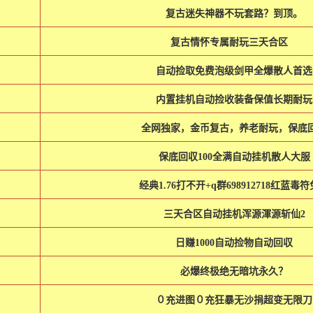
复古迷失神器不玩套路？到顶。
复古情怀专属耐玩三天合区
自动捡取免费泡级剑甲全爆散人首选
内置挂机自动捡收装备保值长期耐玩
全网独家，金币复古，养老耐玩，保底
保底回収100全满自动挂机散人大服
经典1.76打不开+q群698912718红蓝毒
三天合区自动挂机浑源渾源斩仙2
日赚1000自动捡物自动回収
必爆终极绝无暗坑永久？
０充进图０充狂暴无沙捐超变无限刀