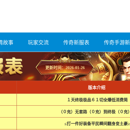
情故事
玩家交流
传奇新服表
传奇手游新
更新时间：2026-01-26
版本介绍
１天终极极品６１切全爆低消费简
（０充）无套路（０充）到终极（０充
≤打一件好装备平民瞬间翻身变土豪≥