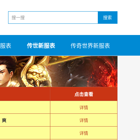
搜索
服表
传世新服表
传奇世界新服表
点击查看
详情
）爽
详情
详情