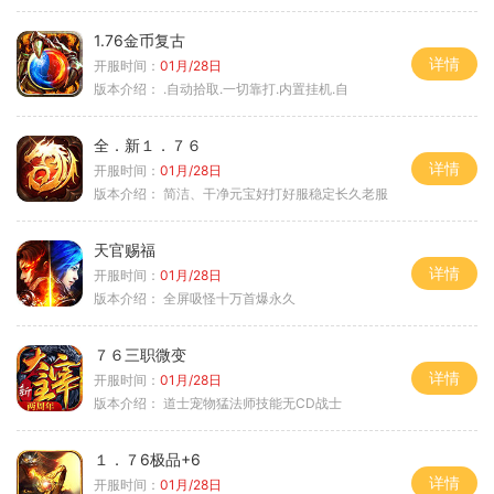
1.76金币复古
详情
开服时间：
01月/28日
版本介绍：
.自动拾取.一切靠打.内置挂机.自
全．新１．７６
详情
开服时间：
01月/28日
版本介绍：
简洁、干净元宝好打好服稳定长久老服
天官赐福
详情
开服时间：
01月/28日
版本介绍：
全屏吸怪十万首爆永久
７６三职微变
详情
开服时间：
01月/28日
版本介绍：
道士宠物猛法师技能无CD战士
１．７6极品+6
详情
开服时间：
01月/28日