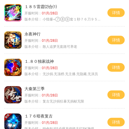
１８５雷霆⑵合⑴
详情
开服时间：
01月/28日
版本介绍：
小怪爆+⑦⑧⑨套１秒７６刀９５范围捡
永夜神行
详情
开服时间：
01月/28日
版本介绍：
散人追梦无套路可养老
１.８０独家战神
详情
开服时间：
01月/28日
版本介绍：
无沙捐.无顶榜.无主播.无隐藏.无演员
大秦第三季
详情
开服时间：
01月/28日
版本介绍：
复古无沙捐狂暴无捐献无限
１７６暗夜复古
详情
开服时间：
01月/28日
版本介绍：
特色BUFF必爆充值怪主打PK激情