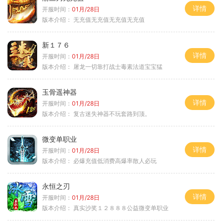
详情
开服时间：
01月/28日
版本介绍：
无充值无充值无充值无充值
新１７６
详情
开服时间：
01月/28日
版本介绍：
屠龙一切靠打战士毒素法道宝宝猛
玉骨遥神器
详情
开服时间：
01月/28日
版本介绍：
复古迷失神器不玩套路到顶。
微变单职业
详情
开服时间：
01月/28日
版本介绍：
必爆充值低消费高爆率散人必玩
永恒之刃
详情
开服时间：
01月/28日
版本介绍：
真实沙奖１２８８８公益微变单职业