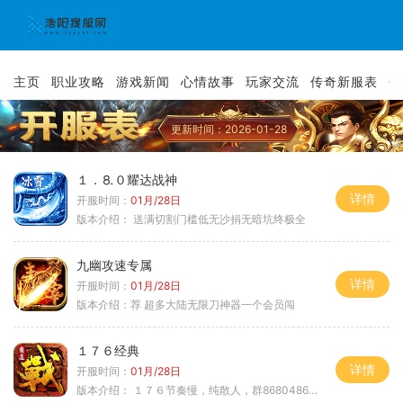
主页
职业攻略
游戏新闻
心情故事
玩家交流
传奇新服表
传
更新时间：2026-01-28
１．⒏０耀达战神
详情
开服时间：
01月/28日
版本介绍：
送满切割门槛低无沙捐无暗坑终极全
九幽攻速专属
详情
开服时间：
01月/28日
版本介绍：
荐 超多大陆无限刀神器一个会员闯
１７６经典
详情
开服时间：
01月/28日
版本介绍：
１７６节奏慢，纯散人，群868048665