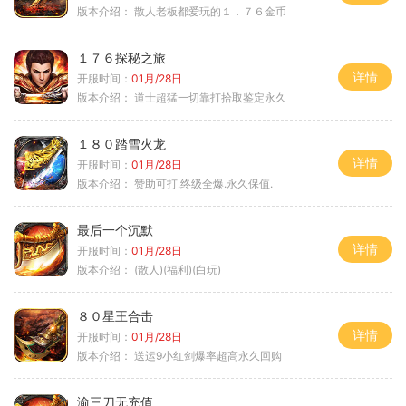
版本介绍：
散人老板都爱玩的１．７６金币
１７６探秘之旅
详情
开服时间：
01月/28日
版本介绍：
道士超猛一切靠打拾取鉴定永久
１８０踏雪火龙
详情
开服时间：
01月/28日
版本介绍：
赞助可打.终级全爆.永久保值.
最后一个沉默
详情
开服时间：
01月/28日
版本介绍：
(散人)(福利)(白玩)
８０星王合击
详情
开服时间：
01月/28日
版本介绍：
送运9小红剑爆率超高永久回购
渝三刀无充值