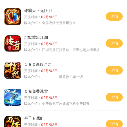
雄霸天下无限刀
详情
开服时间：
02月/02日
版本介绍：
全屏吸怪十万首爆永久
沉默重出江湖
详情
开服时间：
02月/02日
版本介绍：
江湖既是打打杀杀，江湖也是人情世故
１８０新版合击
详情
开服时间：
02月/02日
版本介绍：
魔龙教主爆一切
０充免费冰雪
详情
开服时间：
02月/02日
版本介绍：
免费送元宝攻速超飞机免费群毒
叁千专属II
详情
开服时间：
02月/02日