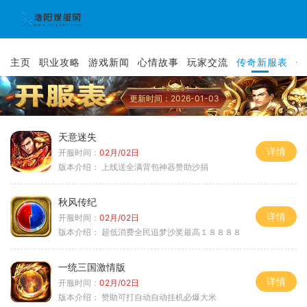
主页
职业攻略
游戏新闻
心情故事
玩家交流
传奇新服表
传
更新时间：2026-01-03
天意迷失
详情
开服时间：
02月/02日
版本介绍：
上线送全满背包神器赞助沙捐
秋风传纪
详情
开服时间：
02月/02日
版本介绍：
超低消费全民追梦沙奖最高１８８８８
一统三国激情版
详情
开服时间：
02月/02日
版本介绍：
赞助可打自动自动挂机必爆大米