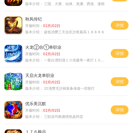
版本介绍：
三国、大唐、仙侠、龙渊、西游、漫画
秋风传纪
详情
开服时间：
02月/02日
版本介绍：
超低消费三天合区沙奖最高１８８８８
火龙②合①单职业
详情
开服时间：
02月/02日
版本介绍：
一夜白漂到顶１０倍爆率一夜打１０００充
天启火龙单职业
详情
开服时间：
02月/02日
版本介绍：
20顶赞无沙捐装备保值一切靠打
优乐美沉默
详情
开服时间：
02月/02日
版本介绍：
三职业均衡激情热血怀恋
１７６极品