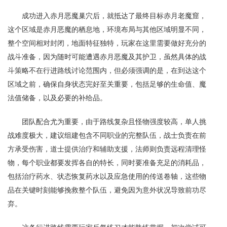
成功进入赤月恶魔巢穴后，就抵达了最终目标赤月老魔窟，
这个区域是赤月恶魔的栖息地，环境布局与其他区域明显不同，
整个空间相对封闭，地面特征独特，玩家在这里需要做好充分的
战斗准备，因为随时可能遭遇赤月恶魔及其护卫，虽然具体的战
斗策略不在行进路线讨论范围内，但必须强调的是，在到达这个
区域之前，确保自身状态完好至关重要，包括足够的生命值、魔
法值储备，以及必要的补给品。
团队配合尤为重要，由于路线复杂且怪物强度较高，单人挑
战难度极大，建议组建包含不同职业的完整队伍，战士负责在前
方承受伤害，道士提供治疗和辅助支援，法师则负责远程清理怪
物，每个职业都要发挥各自的特长，同时要准备充足的消耗品，
包括治疗药水、状态恢复药水以及应急使用的传送卷轴，这些物
品在关键时刻能够挽救整个队伍，避免因为意外状况导致前功尽
弃。