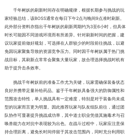
千年树妖的刷新时间存在明确规律，根据长期参与挑战的玩
家经验总结，该BOSS通常在每日下午2点与晚间9点准时刷新。
此外部分资料亦指出千年树妖的刷新周期约为3至6小时，但具体
时长可能因不同游戏环境而有所差异。针对刷新时间的把握，建
议玩家提前做好规划，可选择在人群较少的时段前往挑战，以避
免因玩家聚集导致的资源竞争压力。同时因千年树妖属于热门挑
战目标，其刷新点常常会聚集大量玩家，故合理选择挑战时机有
助于提升击杀效率。
挑战千年树妖前的准备工作尤为关键，玩家需确保装备状态
良好并携带足量补给药品。鉴于千年树妖具备强大的防御属性和
范围攻击特性，单人挑战具有一定难度，特别是对于装备尚未成
型的玩家而言更为明显。因此推荐玩家与队友组队前往，通过团
队协作可显著提升挑战成功率，其中道士职业凭借其施毒术与召
唤兽能力在对抗中表现较为出色。在战斗过程中，玩家应注意保
持合理距离，避免长时间停留于其攻击范围内，同时充分利用职