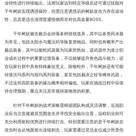
业特性进行持续输出。法师玩家达到特定等级后还可通过技能对
千年树妖实现诱惑操控，但需注意诱惑后的树妖攻击力存在波动
性，且其更适合清理普通怪物而非对抗高血量BOSS。
千年树妖被击败后会掉落多种游戏道具，其中以各类药水最
为常见，包括太阳水与魔法药等恢复类物品。同时也有概率产出
极品装备，其中以银蛇武器最为玩家所熟知，该武器作为道士职
业成长过程中的重要过渡装备，不仅能够提升角色战斗能力，还
在玩家社群中具有特殊象征意义。除银蛇外，千年树妖还有可能
掉落沃玛系列与祖玛系列装备，甚至包括裁决之杖等稀有武器，
不过这些高阶装备的爆出概率相对偏低。玩家在挑战过程中应保
持合理预期，重点关注其常规掉落物资的积累。
针对千年树妖的战术策略需根据团队构成灵活调整，近战职
业应当注意规避其范围攻击并寻找安全输出位置，远程职业则可
充分利用射程优势进行持续打击。特别需要注意的是千年树妖在
攻击时会从地面发出连续刺击，玩家需通过灵活走位减少所受伤