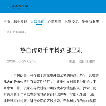
主页
职业攻略
游戏新闻
心情故事
玩家交流
传奇新服表
传
主页
>
游戏新闻
>
热血传奇千年树妖哪里刷
2026-05-29 02:58
来源：浩阳搜服网
千年树妖是一种存在于封魔谷外围区域的特殊BOSS，其在游
戏内的分布位置具有固定性特征，主要集中在封魔谷地图的左下
角水塘一带。玩家在寻找过程中可围绕该水塘范围展开探索，同
时需注意千年树妖在封魔谷的其他区域也有可能随机生成，因此
建议玩家对封魔谷进行全面的区域搜索。千年树妖作为植物类怪